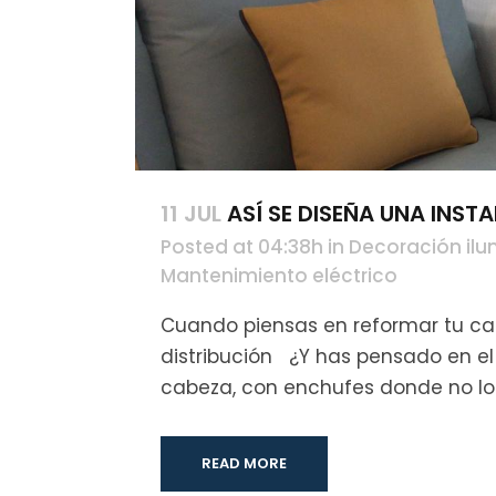
11 JUL
ASÍ SE DISEÑA UNA INST
Posted at 04:38h
in
Decoración ilu
Mantenimiento eléctrico
Cuando piensas en reformar tu cas
distribución ¿Y has pensado en el
cabeza, con enchufes donde no los 
READ MORE