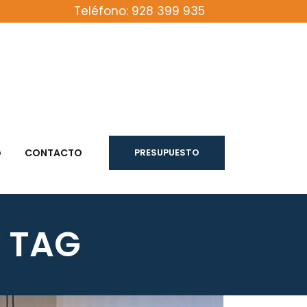
Teléfono: 928 399 935
G
CONTACTO
PRESUPUESTO
R TAG