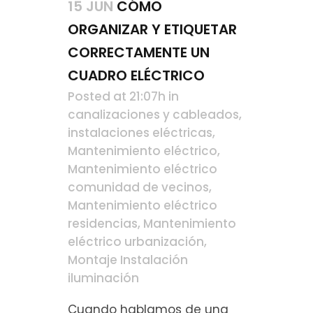
15 JUN
CÓMO
ORGANIZAR Y ETIQUETAR
CORRECTAMENTE UN
CUADRO ELÉCTRICO
Posted at 21:07h
in
canalizaciones y cableados
,
instalaciones eléctricas
,
Mantenimiento eléctrico
,
Mantenimiento eléctrico
comunidad de vecinos
,
Mantenimiento eléctrico
residencias
,
Mantenimiento
eléctrico urbanización
,
Montaje Instalación
iluminación
Cuando hablamos de una